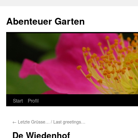
Zum
Inhalt
Abenteuer Garten
springen
Start
Profil
←
Letzte Grüsse… / Last greetings…
De Wiedenhof