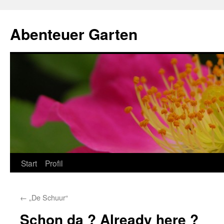
Zum
Inhalt
Abenteuer Garten
springen
Start
Profil
←
„De Schuur“
Schon da ? Already here ?