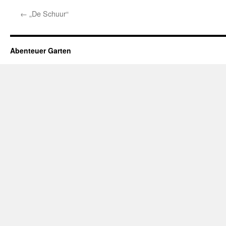
←
„De Schuur“
Abenteuer Garten