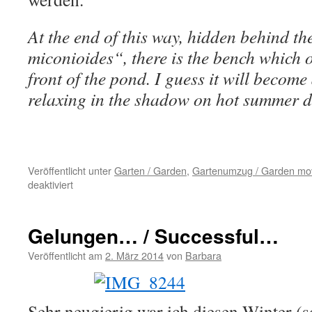
At the end of this way, hidden behind 
miconioides“, there is the bench which o
front of the pond. I guess it will become 
relaxing in the shadow on hot summer d
Veröffentlicht unter
Garten / Garden
,
Gartenumzug / Garden mo
für
deaktiviert
Mein
Garten
nach
Gelungen… / Successful…
dem
Pflanzenumzug
Veröffentlicht am
2. März 2014
von
Barbara
/
My
garden
Sehr neugierig war ich diesen Winter (s
after