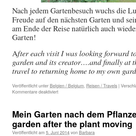
Nach jedem Gartenbesuch wuchs die Lu
Freude auf den nächsten Garten und 
am Ende der Reise natürlich auch wiede
Garten!
A
fter each visit I was looking forward t
garden and its creator….and finally at t
travel to returning home to my own gard
Veröffentlicht unter
Belgien / Belgium
,
Reisen / Travels
|
Verschl
für
Kommentare deaktiviert
Belgische
Bonbons
/
Mein Garten nach dem Pflanz
Belgian
garden after the plant moving
Bonbons
Veröffentlicht am
5. Juni 2014
von
Barbara