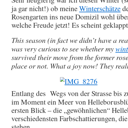
the
ja gar nicht!) ob meine
Winterschätze
d
plant
Rosengarten ins neue Domizil wohl übe
moving
welche Freude jetzt! Es scheint geklapp
This season (in fact we didn’t have a re
was very curious to see whether my
wint
survived their move from the former ros
place or not. What a joy now! They real
Entlang des Wegs von der Strasse bis zu
im Moment ein Meer von Helleborusblüt
ersten Blick – die „gewöhnlichen“ Helle
verschiedensten Farbschattierungen, die 
stehen.