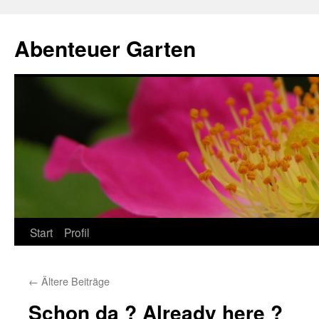
Zum
Inhalt
Abenteuer Garten
springen
Start
Profil
←
Ältere Beiträge
Schon da ? Already here ?