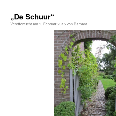
Sc
da
?
„De Schuur“
Al
he
Veröffentlicht am
1. Februar 2015
von
Barbara
?