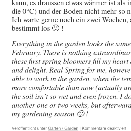
kann, es draussen etwas wärmer ist als
die 0°C) und der Boden nicht mehr so na
Ich warte gerne noch ein zwei Wochen, 
bestimmt los 🙂 !
Everything in the garden looks the same
February. There is nothing extraordinary
these first spring bloomers fill my hea
and delight. Real Spring for me, howeve
able to work in the garden, when the tem
more comfortable than now (actually a
the soil isn’t so wet and even frozen. I d
another one or two weeks, but afterwards
my gardening season 🙂 !
für
Veröffentlicht unter
Garten / Garden
|
Kommentare deaktiviert