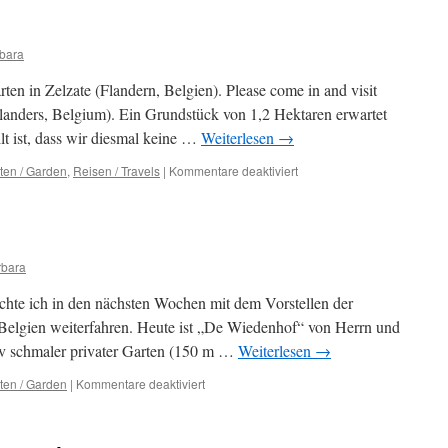
bara
arten in Zelzate (Flandern, Belgien). Please come in and visit
Flanders, Belgium). Ein Grundstück von 1,2 Hektaren erwartet
llt ist, dass wir diesmal keine …
Weiterlesen
→
für
ten / Garden
,
Reisen / Travels
|
Kommentare deaktiviert
„De
Schuur“
rbara
chte ich in den nächsten Wochen mit dem Vorstellen der
 Belgien weiterfahren. Heute ist „De Wiedenhof“ von Herrn und
tiv schmaler privater Garten (150 m …
Weiterlesen
→
für
ten / Garden
|
Kommentare deaktiviert
De
Wiedenhof