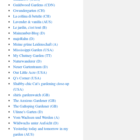
Guildwood Gardens (CDN)
Gwundergarten (CH)
La collina di betulle (CH)
Lavender & vanilla (AUS)
Le jardin, c'est tout (B)
Mainzauber-Blog (D)
majoRahn (D)
Meine grüne Leidenschaft (A)
Mississippi Garden (USA)
My Chutney Garden (TT)
Naturwanderer (D)
Neuer Gartentraum (D)
Our Little Acre (USA)
Q’s Corner (USA)
Shabby-chic Cat’s gardening close-up
(USA)
shirls gardenwatch (GB)
The Anxious Gardener (GB)
The Galloping Gardener (GB)
Ulinne’s Garten (D)
Vom Wachsen und Werden (A)
Wildwuchs unter Aufsicht (D)
Yesterday today and tomorrow in my
garden (AUS)