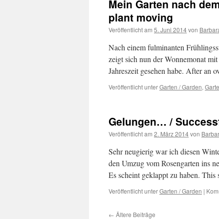
Mein Garten nach dem
plant moving
Veröffentlicht am
5. Juni 2014
von
Barbar
Nach einem fulminanten Frühlingssta
zeigt sich nun der Wonnemonat mit e
Jahreszeit gesehen habe. After an 
Veröffentlicht unter
Garten / Garden
,
Gart
Gelungen… / Success
Veröffentlicht am
2. März 2014
von
Barba
Sehr neugierig war ich diesen Winte
den Umzug vom Rosengarten ins ne
Es scheint geklappt zu haben. This
Veröffentlicht unter
Garten / Garden
|
Komm
←
Ältere Beiträge