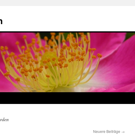
n
arden
Neuere Beiträge
→