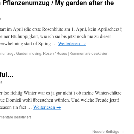
 Pflanzenumzug / My garden after the
/
Little
pleasures
a
rt im April (die erste Rosenblüte am 1. April, kein Aprilscherz!)
iner Blühüppigkeit, wie ich sie bis jetzt noch nie zu dieser
overwhelming start of Spring …
Weiterlesen
→
für
enumzug / Garden moving
,
Rosen / Roses
|
Kommentare deaktiviert
Mein
Garten
nach
ful…
dem
Pflanzenumzug
ra
/
My
r (so richtig Winter war es ja gar nicht!) ob meine Winterschätze
garden
ue Domizil wohl überstehen würden. Und welche Freude jetzt!
after
 season (in fact …
Weiterlesen
→
the
plant
für
entare deaktiviert
moving
Gelungen…
/
Neuere Beiträge
→
Successful…