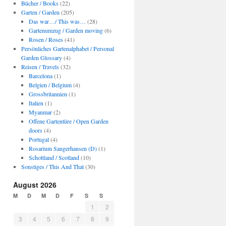
Bücher / Books
(22)
Garten / Garden
(205)
Das war…/ This was…
(28)
Gartenumzug / Garden moving
(6)
Rosen / Roses
(41)
Persönliches Gartenalphabet / Personal
Garden Glossary
(4)
Reisen / Travels
(32)
Barcelona
(1)
Belgien / Belgium
(4)
Grossbritannien
(1)
Italien
(1)
Myanmar
(2)
Offene Gartentüre / Open Garden
doors
(4)
Portugal
(4)
Rosarium Sangerhausen (D)
(1)
Schottland / Scotland
(10)
Sonstiges / This And That
(30)
August 2026
M
D
M
D
F
S
S
1
2
3
4
5
6
7
8
9