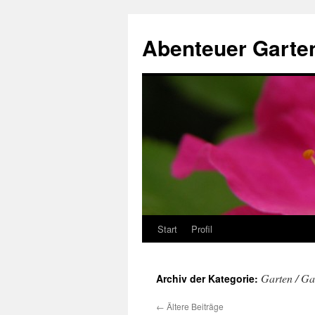
Zum
Inhalt
Abenteuer Garte
springen
Start
Profil
Garten / G
Archiv der Kategorie:
←
Ältere Beiträge