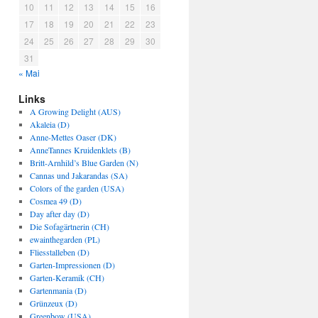
10
11
12
13
14
15
16
17
18
19
20
21
22
23
24
25
26
27
28
29
30
31
« Mai
Links
A Growing Delight (AUS)
Akaleia (D)
Anne-Mettes Oaser (DK)
AnneTannes Kruidenklets (B)
Britt-Arnhild’s Blue Garden (N)
Cannas und Jakarandas (SA)
Colors of the garden (USA)
Cosmea 49 (D)
Day after day (D)
Die Sofagärtnerin (CH)
ewainthegarden (PL)
Fliesstalleben (D)
Garten-Impressionen (D)
Garten-Keramik (CH)
Gartenmania (D)
Grünzeux (D)
Greenbow (USA)