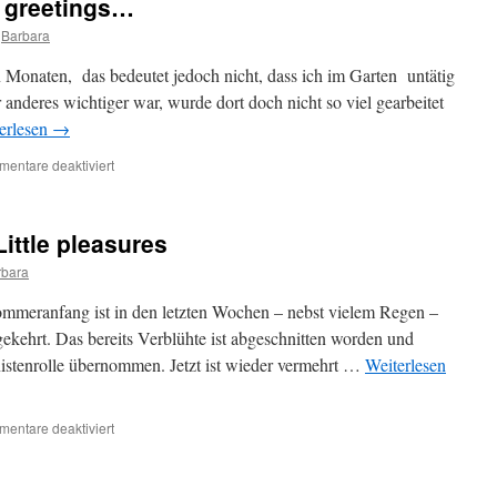
t greetings…
Barbara
en Monaten, das bedeutet jedoch nicht, dass ich im Garten untätig
 anderes wichtiger war, wurde dort doch nicht so viel gearbeitet
erlesen
→
für
entare deaktiviert
Letzte
Grüsse…
/
Little pleasures
Last
greetings…
rbara
meranfang ist in den letzten Wochen – nebst vielem Regen –
ekehrt. Das bereits Verblühte ist abgeschnitten worden und
istenrolle übernommen. Jetzt ist wieder vermehrt …
Weiterlesen
für
entare deaktiviert
Die
kleinen
Freuden